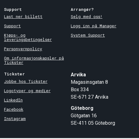
Support
Arrangør?
Last ner billett
Selg med oss!
Support
Logg inn på Manager
Kjøps- og
System Support
leveringsbetingelser
Personvernpolicy
Om informasjonskapsler på
Tickster
Tickster
Arvika
Jobbe hos Tickster
Magasinsgatan 8
Box 334
Logotyper og medier
SE-671 27
Arvika
LinkedIn
Göteborg
Facebook
Götgatan 16
Instagram
SE-411 05
Göteborg