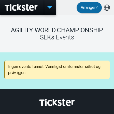
Arrangør?
Events
AGILITY WORLD CHAMPIONSHIP
SEKs
Events
MyTickster
Ingen events funnet. Vennligst omformuler søket og
Support
prøv igjen.
Om Tickster