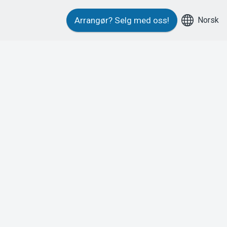
Norsk
Arrangør?
Selg med oss!