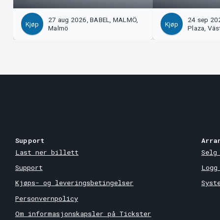
27 aug 2026, BABEL, MALMÖ,
24 sep 202
Kjøp
Kjøp
Malmö
Plaza, Väs
Support
Arra
Last ner billett
Selg
Support
Logg
Kjøps- og leveringsbetingelser
Syst
Personvernpolicy
Om informasjonskapsler på Tickster