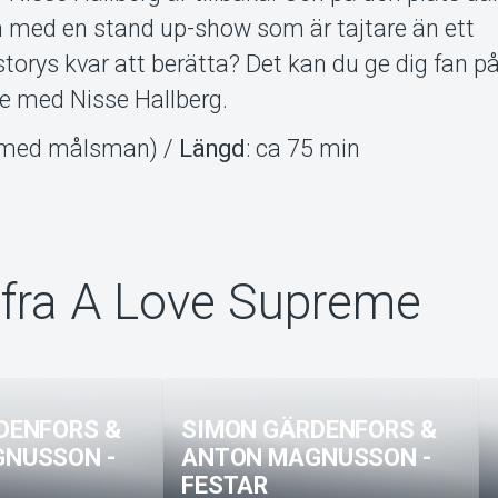
 med en stand up-show som är tajtare än ett
torys kvar att berätta? Det kan du ge dig fan på
re med Nisse Hallberg.
år med målsman) /
Längd
: ca 75 min
fra A Love Supreme
DENFORS &
SIMON GÄRDENFORS &
NUSSON -
ANTON MAGNUSSON -
FESTAR