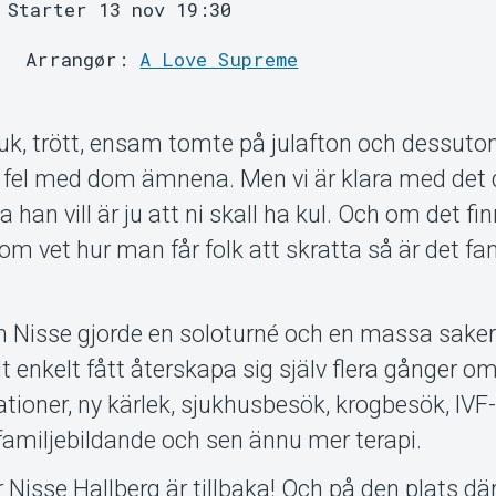
Starter 13 nov 19:30
Arrangør:
A Love Supreme
sjuk, trött, ensam tomte på julafton och dessut
t fel med dom ämnena. Men vi är klara med det 
han vill är ju att ni skall ha kul. Och om det fi
som vet hur man får folk att skratta så är det fa
en Nisse gjorde en soloturné och en massa saker
lt enkelt fått återskapa sig själv flera gånger om
rationer, ny kärlek, sjukhusbesök, krogbesök, IVF
 familjebildande och sen ännu mer terapi.
r Nisse Hallberg är tillbaka! Och på den plats dä