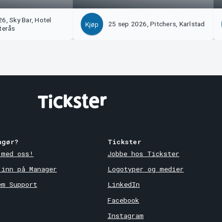
6, Sky Bar, Hotel
25 sep 2026, Pitchers, Karlstad
Kjøp
terås
ngør?
Tickster
 med oss!
Jobbe hos Tickster
 inn på Manager
Logotyper og medier
em Support
LinkedIn
Facebook
Instagram