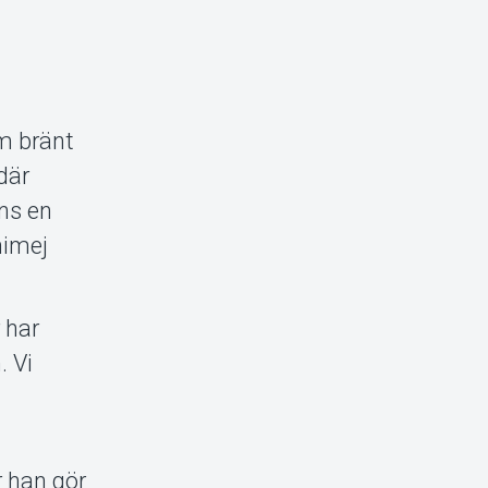
om bränt
där
nns en
nimej
 har
. Vi
-
r han gör