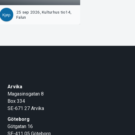
25 sep 2026, Kulturhus tio14,
26 sep 2026, Gävl
Kjøp
Kjøp
Falun
Centralteatern
Arvika
Magasinsgatan 8
Box 334
SE-671 27
Arvika
Göteborg
Götgatan 16
SE-411 05
Göteborg