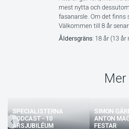
mest nytta och dessutom
fasanarsle. Om det finns s
Välkommen till 8 år sena
Åldersgräns
: 18 år (13 
Mer 
SPECIALISTERNA
SIMON GÄR
PODCAST - 10
ANTON MAG
ÅRSJUBILÉUM
FESTAR