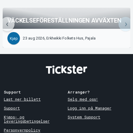
VÄCKELSEFÖRESTÄLLNINGEN AVVÄXTEN
23 aug 2026, Erkheikki Folkets Hus, Pajala
Kjøp
Support
Arrangør?
Last ner billett
Selg med oss!
Support
Logg inn på Manager
Kjøps- og
System Support
leveringsbetingelser
Personvernpolicy