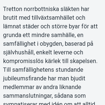
Tretton norrbottniska släkten har
brutit med tillväxtsamhället och
Support
lämnat städer och större byar för att
grunda ett mindre samhälle, en
samfällighet i obygden, baserad på
självhushåll, enkelt leverne och
kompromisslös kärlek till skapelsen.
Till samfällighetens stundande
jubileumsfirande har man bjudit
Om Tickster
medlemmar av andra liknande
sammanslutningar, sådana som
sympatiserar med idén om att alltid