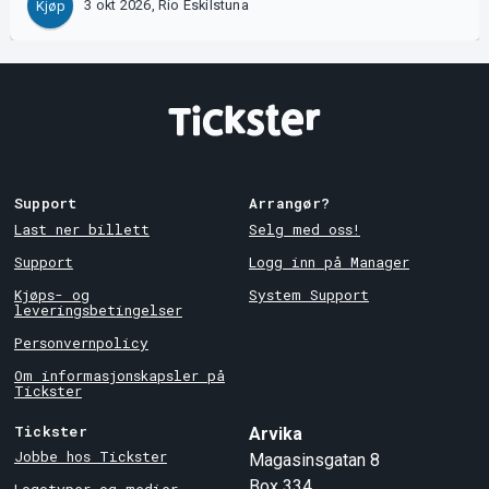
3 okt 2026, Rio Eskilstuna
Kjøp
Support
Arrangør?
Last ner billett
Selg med oss!
Support
Logg inn på Manager
Kjøps- og
System Support
leveringsbetingelser
Personvernpolicy
Om informasjonskapsler på
Tickster
Tickster
Arvika
Jobbe hos Tickster
Magasinsgatan 8
Box 334