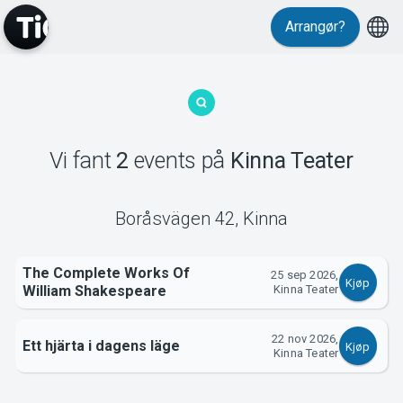
Arrangør?
MyTickster
Vi fant
2
events
på
Kinna Teater
Support
Boråsvägen 42
,
Kinna
The Complete Works Of
25 sep 2026,
Kjøp
William Shakespeare
Kinna Teater
Om Tickster
22 nov 2026,
Ett hjärta i dagens läge
Kjøp
Kinna Teater