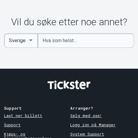
Vil du søke etter noe annet?
Angi
Select
nøkkelord
Country
Support
Arrangør?
Last ner billett
Selg med oss!
Support
Logg inn på Manager
Kjøps- og
System Support