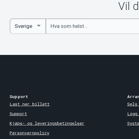
Vil 
Angi
Select
nøkkelord
Country
Support
Arra
Last ner billett
Selg
Support
Logg
Kjøps- og leveringsbetingelser
Syst
Personvernpolicy