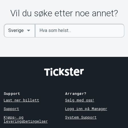
Vil du søke etter noe annet?
Angi
Select
nøkkelord
Country
Support
Arrangør?
Last ner billett
Selg med oss!
Support
Logg inn på Manager
Kjøps- og
System Support
leveringsbetingelser