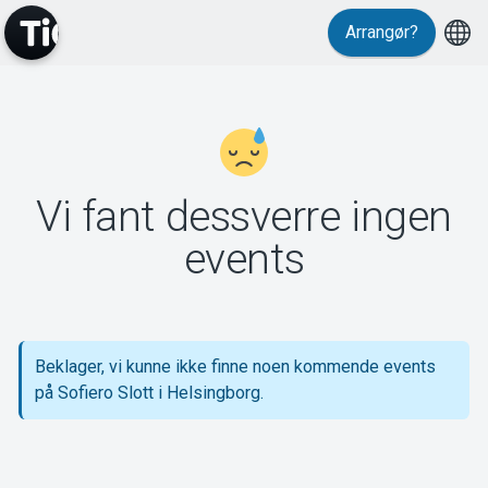
Arrangør?
MyTickster
Vi fant dessverre ingen
Support
events
Beklager, vi kunne ikke finne noen kommende events
Om Tickster
på Sofiero Slott i Helsingborg.