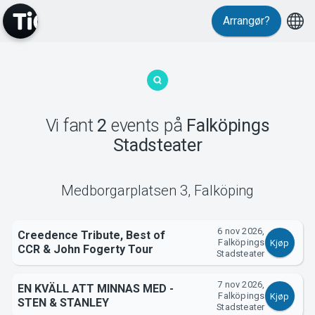
Arrangør?
MyTickster
Vi fant
2
events
på
Falköpings
Stadsteater
Support
Medborgarplatsen 3
,
Falköping
6 nov 2026,
Creedence Tribute, Best of
Falköpings
Kjøp
CCR & John Fogerty Tour
Stadsteater
Om Tickster
7 nov 2026,
EN KVÄLL ATT MINNAS MED -
Falköpings
Kjøp
STEN & STANLEY
Stadsteater