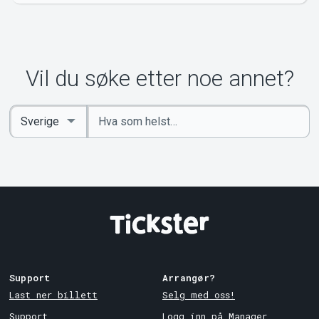
Vil du søke etter noe annet?
Angi
Select
nøkkelord
Country
Support
Arrangør?
Last ner billett
Selg med oss!
Support
Logg inn på Manager