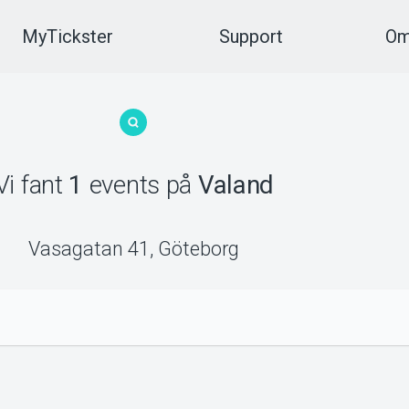
MyTickster
Support
Om
Vi fant
1
events
på
Valand
Vasagatan 41
,
Göteborg