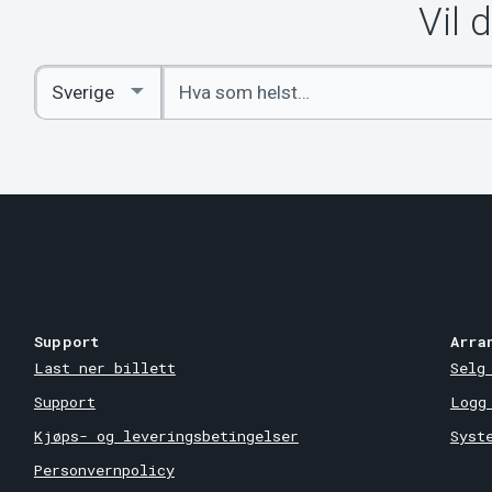
Vil 
Angi
Select
nøkkelord
Country
Support
Arra
Last ner billett
Selg
Support
Logg
Kjøps- og leveringsbetingelser
Syst
Personvernpolicy