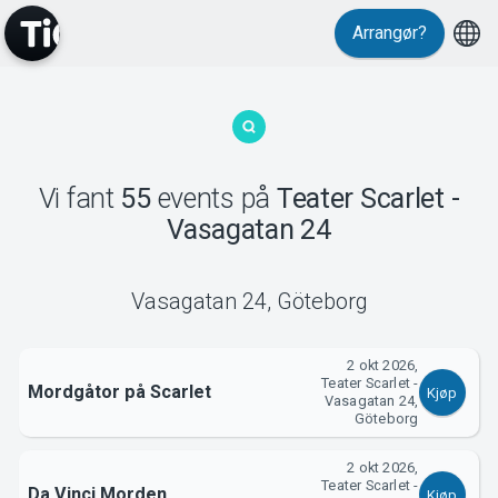
Events
Arrangør?
Vi fant
55
events
på
Teater Scarlet -
Vasagatan 24
MyTickster
Vasagatan 24
,
Göteborg
2 okt 2026,
Teater Scarlet -
Mordgåtor på Scarlet
Kjøp
Vasagatan 24,
Göteborg
2 okt 2026,
Teater Scarlet -
Da Vinci Morden
Kjøp