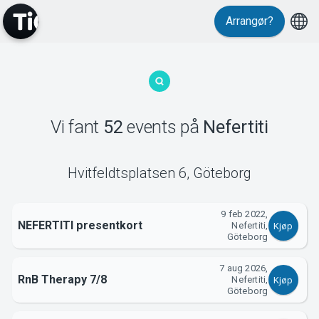
Events
Arrangør?
Vi fant
52
events
på
Nefertiti
MyTickster
Hvitfeldtsplatsen 6
,
Göteborg
9 feb 2022,
NEFERTITI presentkort
Nefertiti,
Kjøp
Göteborg
7 aug 2026,
RnB Therapy 7/8
Nefertiti,
Kjøp
Göteborg