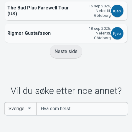
16 sep 2026,
The Bad Plus Farewell Tour
Nefertiti,
Kjøp
(US)
Göteborg
18 sep 2026,
Rigmor Gustafsson
Nefertiti,
Kjøp
Göteborg
Neste side
Vil du søke etter noe annet?
Angi
Select
nøkkelord
Country