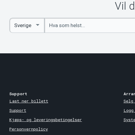
Vil 
Angi
Select
nøkkelord
Country
Support
Arra
Last ner billett
Selg
Support
Logg
Kjøps- og leveringsbetingelser
Syst
Personvernpolicy