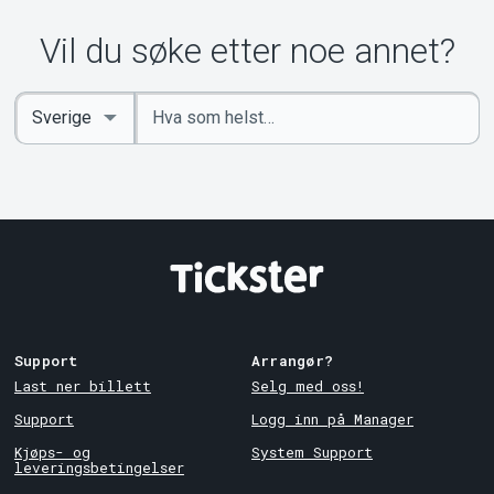
Vil du søke etter noe annet?
Angi
Select
nøkkelord
Country
Support
Arrangør?
Last ner billett
Selg med oss!
Support
Logg inn på Manager
Kjøps- og
System Support
leveringsbetingelser