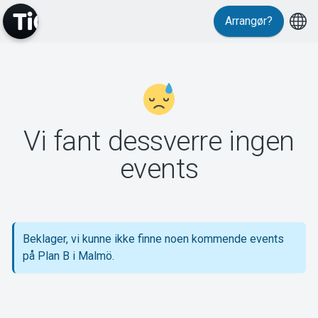
Arrangør?
MyTickster
Vi fant dessverre ingen
Support
events
Beklager, vi kunne ikke finne noen kommende events
Om Tickster
på Plan B i Malmö.