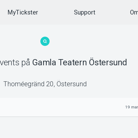
MyTickster
Support
Om
vents
på
Gamla Teatern Östersund
Thoméegränd 20
,
Östersund
19 mar