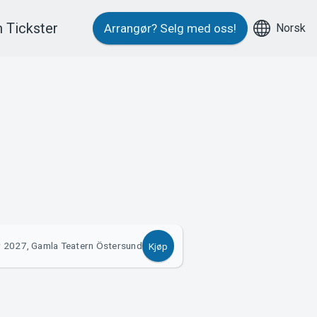
 Tickster
Norsk
Arrangør?
Selg med oss!
 2027, Gamla Teatern Östersund
Kjøp