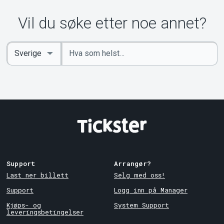
Vil du søke etter noe annet?
Angi
Select
nøkkelord
Country
Support
Arrangør?
Last ner billett
Selg med oss!
Support
Logg inn på Manager
Kjøps- og
System Support
leveringsbetingelser