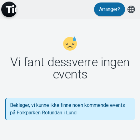
Arrangør?
MyTickster
Vi fant dessverre ingen
Support
events
Beklager, vi kunne ikke finne noen kommende events
Om Tickster
på Folkparken Rotundan i Lund.