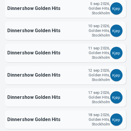
5 sep 2026,
Dinnershow Golden Hits
Golden Hits,
Kjøp
Stockholm
10 sep 2026,
Dinnershow Golden Hits
Golden Hits,
Kjøp
Stockholm
11 sep 2026,
Dinnershow Golden Hits
Golden Hits,
Kjøp
Stockholm
12 sep 2026,
Dinnershow Golden Hits
Golden Hits,
Kjøp
Stockholm
17 sep 2026,
Dinnershow Golden Hits
Golden Hits,
Kjøp
Stockholm
18 sep 2026,
Dinnershow Golden Hits
Golden Hits,
Kjøp
Stockholm