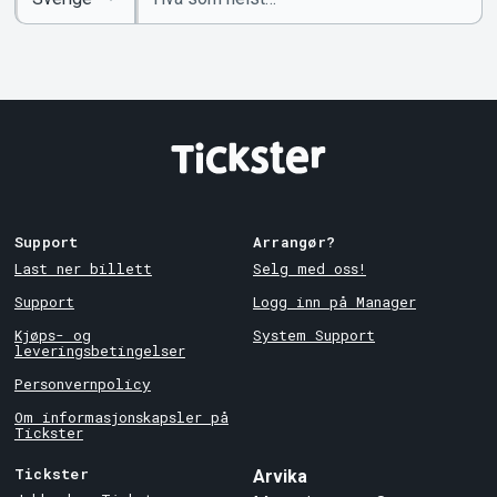
nøkkelord
Country
Support
Arrangør?
Last ner billett
Selg med oss!
Support
Logg inn på Manager
Kjøps- og
System Support
leveringsbetingelser
Personvernpolicy
Om informasjonskapsler på
Tickster
Tickster
Arvika