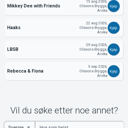
Om Tickster
15 aug 2026,
Mikkey Dee with Friends
Olssons Brygga,
Kjøp
Arvika
22 aug 2026,
Haaks
Olssons Brygga,
Kjøp
Arvika
29 aug 2026,
LBSB
Olssons Brygga,
Kjøp
Arvika
5 sep 2026,
Rebecca & Fiona
Olssons Brygga,
Kjøp
Arvika
Vil du søke etter noe annet?
Angi
Select