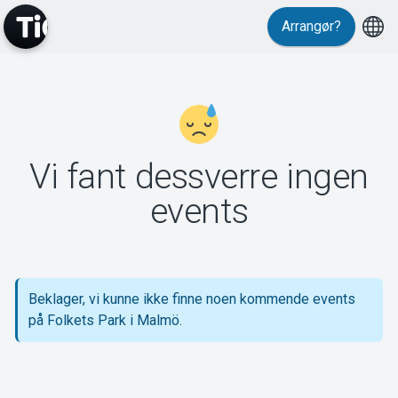
Arrangør?
MyTickster
Vi fant dessverre ingen
Support
events
Beklager, vi kunne ikke finne noen kommende events
Om Tickster
på Folkets Park i Malmö.