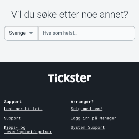
Vil du søke etter noe annet?
Angi
Select
nøkkelord
Country
Support
Arrangør?
Last ner billett
Selg med oss!
Support
Logg inn på Manager
Kjøps- og
System Support
leveringsbetingelser