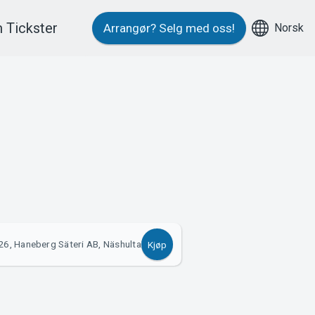
 Tickster
Norsk
Arrangør?
Selg med oss!
6, Haneberg Säteri AB, Näshulta
Kjøp