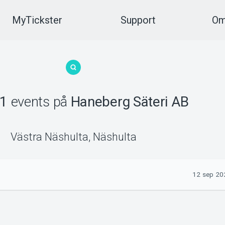
MyTickster
Support
Om
1
events
på
Haneberg Säteri AB
Västra Näshulta
,
Näshulta
12 sep 202