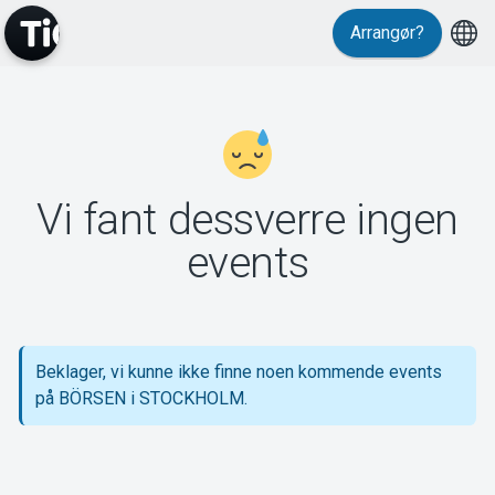
Arrangør?
MyTickster
Vi fant dessverre ingen
Support
events
Beklager, vi kunne ikke finne noen kommende events
Om Tickster
på BÖRSEN i STOCKHOLM.