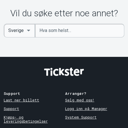
Vil du søke etter noe annet?
Angi
Select
nøkkelord
Country
Support
Arrangør?
Last ner billett
Selg med oss!
Support
Logg inn på Manager
Kjøps- og
System Support
leveringsbetingelser