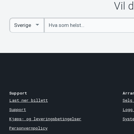
Vil 
Angi
Select
nøkkelord
Country
Support
Arra
Last ner billett
Selg
Support
Logg
Kjøps- og leveringsbetingelser
Syst
Personvernpolicy