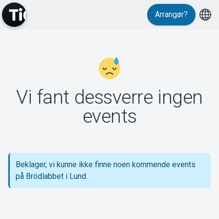
Arrangør?
MyTickster
Vi fant dessverre ingen
Support
events
Beklager, vi kunne ikke finne noen kommende events
Om Tickster
på Brödlabbet i Lund.