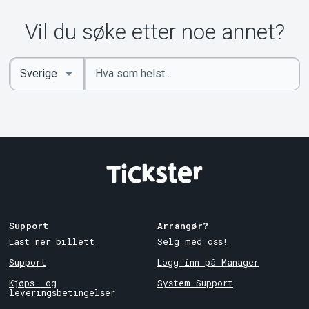
Vil du søke etter noe annet?
Angi
Select
nøkkelord
Country
Support
Arrangør?
Last ner billett
Selg med oss!
Support
Logg inn på Manager
Kjøps- og
System Support
leveringsbetingelser