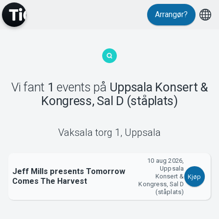
Arrangør?
MyTickster
Vi fant
1
events
på
Uppsala Konsert &
Kongress, Sal D (ståplats)
Support
Vaksala torg 1
,
Uppsala
10 aug 2026,
Uppsala
Jeff Mills presents Tomorrow
Om Tickster
Konsert &
Kjøp
Comes The Harvest
Kongress, Sal D
(ståplats)