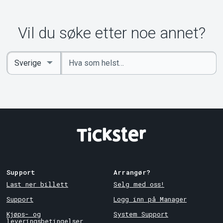
Vil du søke etter noe annet?
Angi
Select
nøkkelord
Country
Support
Arrangør?
Last ner billett
Selg med oss!
Support
Logg inn på Manager
Kjøps- og
System Support
leveringsbetingelser