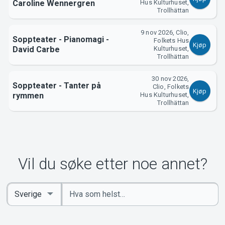
Caroline Wennergren
Hus Kulturhuset,
Trollhättan
9 nov 2026, Clio,
Soppteater - Pianomagi -
Folkets Hus
Kjøp
David Carbe
Kulturhuset,
Trollhättan
30 nov 2026,
Soppteater - Tanter på
Clio, Folkets
Kjøp
rymmen
Hus Kulturhuset,
Trollhättan
Vil du søke etter noe annet?
Angi
Select
nøkkelord
Country