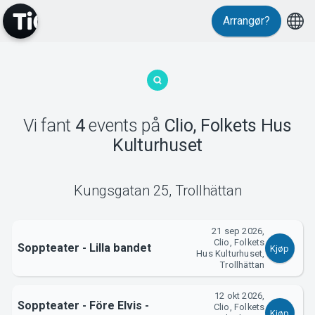
Arrangør?
MyTickster
Vi fant
4
events
på
Clio, Folkets Hus
Kulturhuset
Kungsgatan 25
,
Trollhättan
Support
21 sep 2026,
Clio, Folkets
Soppteater - Lilla bandet
Kjøp
Hus Kulturhuset,
Trollhättan
12 okt 2026,
Soppteater - Före Elvis -
Om Tickster
Clio, Folkets
Kjøp