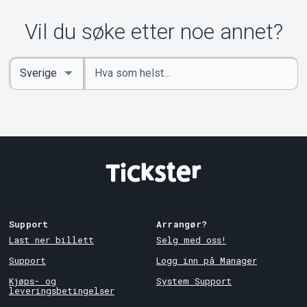
Vil du søke etter noe annet?
Angi
Select
nøkkelord
Country
Support
Arrangør?
Last ner billett
Selg med oss!
Support
Logg inn på Manager
Kjøps- og
System Support
leveringsbetingelser