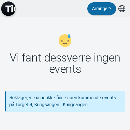
Arrangør?
MyTickster
Vi fant dessverre ingen
Support
events
Beklager, vi kunne ikke finne noen kommende events
Om Tickster
på Torget 4, Kungsängen i Kungsängen.