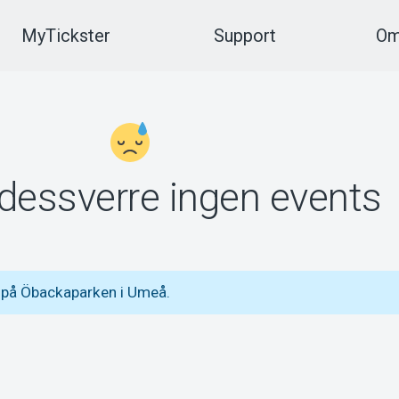
MyTickster
Support
Om
 dessverre ingen events
 på Öbackaparken i Umeå.