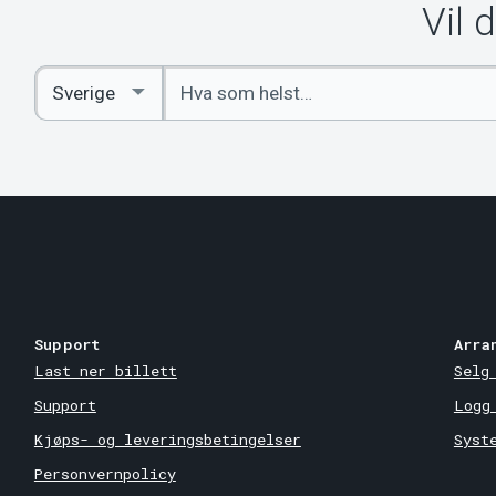
Vil 
Angi
Select
nøkkelord
Country
Support
Arra
Last ner billett
Selg
Support
Logg
Kjøps- og leveringsbetingelser
Syst
Personvernpolicy