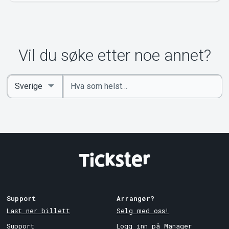
Vil du søke etter noe annet?
Angi
Select
nøkkelord
Country
Support
Arrangør?
Last ner billett
Selg med oss!
Support
Logg inn på Manager