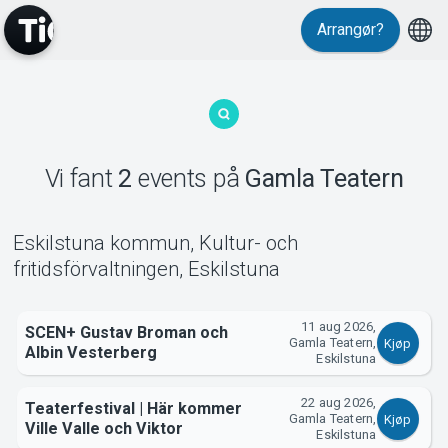
Arrangør?
MyTickster
Vi fant
2
events
på
Gamla Teatern
Support
Eskilstuna kommun, Kultur- och
fritidsförvaltningen
,
Eskilstuna
11 aug 2026,
SCEN+ Gustav Broman och
Gamla Teatern,
Kjøp
Albin Vesterberg
Eskilstuna
Om Tickster
22 aug 2026,
Teaterfestival | Här kommer
Gamla Teatern,
Kjøp
Ville Valle och Viktor
Eskilstuna