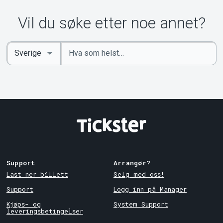
Vil du søke etter noe annet?
Angi
Select
nøkkelord
Country
Support
Arrangør?
Last ner billett
Selg med oss!
Support
Logg inn på Manager
Kjøps- og
System Support
leveringsbetingelser