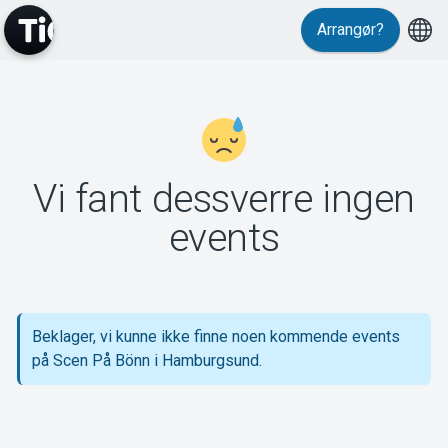
Arrangør?
MyTickster
Vi fant dessverre ingen
Support
events
Beklager, vi kunne ikke finne noen kommende events
Om Tickster
på Scen På Bönn i Hamburgsund.