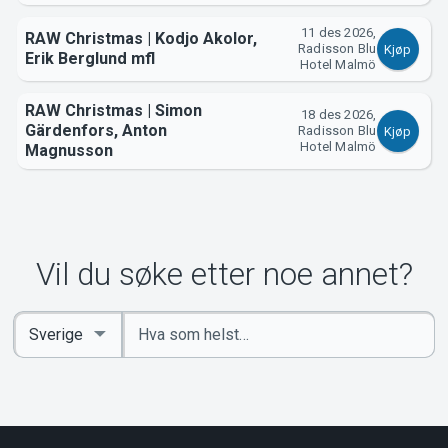
11 des 2026,
RAW Christmas | Kodjo Akolor,
Radisson Blu
Kjøp
Erik Berglund mfl
Hotel Malmö
RAW Christmas | Simon
18 des 2026,
Gärdenfors, Anton
Radisson Blu
Kjøp
Hotel Malmö
Magnusson
Vil du søke etter noe annet?
Angi
Select
nøkkelord
Country