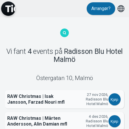
Arrangør?
MyTickster
Vi fant
4
events
på
Radisson Blu Hotel
Malmö
Östergatan 10
,
Malmö
Support
27 nov 2026,
RAW Christmas | Isak
Radisson Blu
Kjøp
Jansson, Farzad Nouri mfl
Hotel Malmö
4 des 2026,
RAW Christmas | Mårten
Om Tickster
Radisson Blu
Kjøp
Andersson, Alin Damian mfl
Hotel Malmö