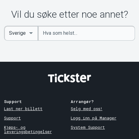
Vil du søke etter noe annet?
Angi
Select
nøkkelord
Country
Support
Arrangør?
Last ner billett
Selg med oss!
Support
Logg inn på Manager
Kjøps- og
System Support
leveringsbetingelser