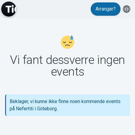
Arrangør?
MyTickster
Vi fant dessverre ingen
Support
events
Beklager, vi kunne ikke finne noen kommende events
Om Tickster
på Nefertiti i Göteborg.