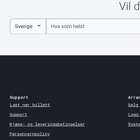
Vil 
Angi
Select
nøkkelord
Country
Support
Arra
Last ner billett
Selg
Support
Logg
Kjøps- og leveringsbetingelser
Syst
Personvernpolicy