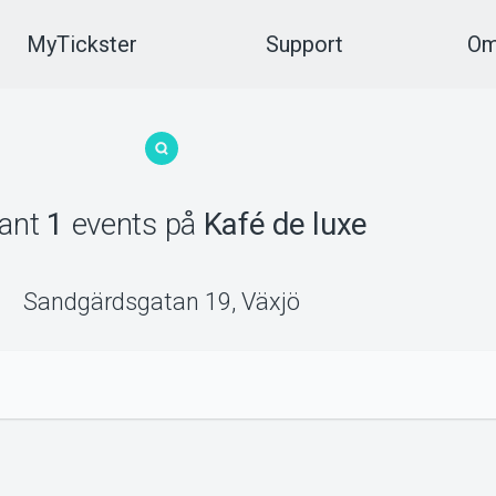
MyTickster
Support
Om
fant
1
events
på
Kafé de luxe
Sandgärdsgatan 19
,
Växjö