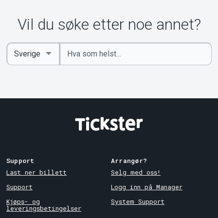
Om Tickster
Vil du søke etter noe annet?
Angi
Select
nøkkelord
Country
Support
Arrangør?
Last ner billett
Selg med oss!
Support
Logg inn på Manager
Kjøps- og
System Support
leveringsbetingelser