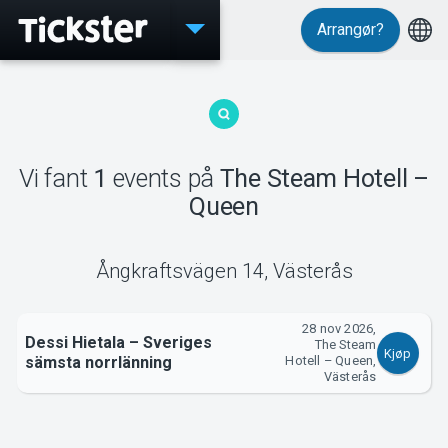
Arrangør?
Events
Vi fant
1
events
på
The Steam Hotell –
MyTickster
Queen
Ångkraftsvägen 14
,
Västerås
Support
28 nov 2026,
Dessi Hietala – Sveriges
The Steam
Kjøp
sämsta norrlänning
Hotell – Queen,
Västerås