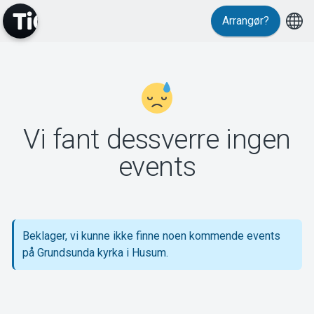
Arrangør?
MyTickster
Vi fant dessverre ingen
Support
events
Beklager, vi kunne ikke finne noen kommende events
Om Tickster
på Grundsunda kyrka i Husum.