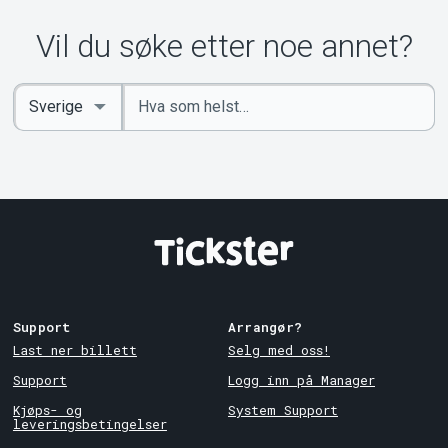
Vil du søke etter noe annet?
Angi
Select
nøkkelord
Country
Support
Arrangør?
Last ner billett
Selg med oss!
Support
Logg inn på Manager
Kjøps- og
System Support
leveringsbetingelser