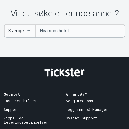
Om Tickster
Vil du søke etter noe annet?
Angi
Select
nøkkelord
Country
Support
Arrangør?
Last ner billett
Selg med oss!
Support
Logg inn på Manager
Kjøps- og
System Support
leveringsbetingelser