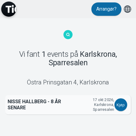
Arrangør?
MyTickster
Vi fant
1
events
på
Karlskrona,
Sparresalen
Support
Östra Prinsgatan 4
,
Karlskrona
17 okt 2026,
NISSE HALLBERG - 8 ÅR
Karlskrona,
Kjøp
Om Tickster
SENARE
Sparresalen