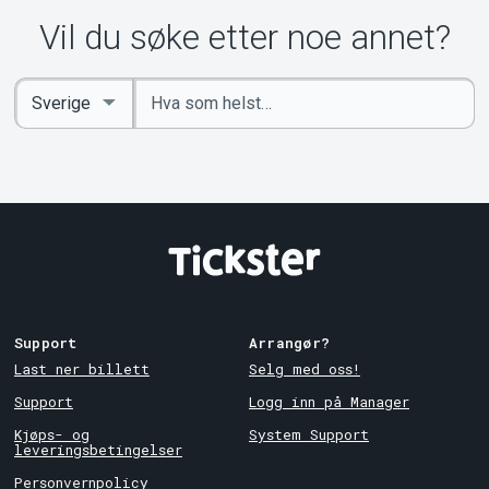
Vil du søke etter noe annet?
Angi
Select
nøkkelord
Country
Support
Arrangør?
Last ner billett
Selg med oss!
Support
Logg inn på Manager
Kjøps- og
System Support
leveringsbetingelser
Personvernpolicy