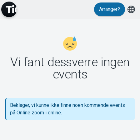
Arrangør?
MyTickster
Vi fant dessverre ingen
Support
events
Beklager, vi kunne ikke finne noen kommende events
Om Tickster
på Online zoom i online.