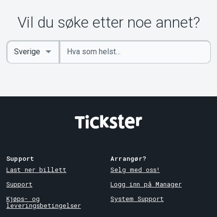
Vil du søke etter noe annet?
Angi
Select
nøkkelord
Country
Support
Arrangør?
Last ner billett
Selg med oss!
Support
Logg inn på Manager
Kjøps- og
System Support
leveringsbetingelser