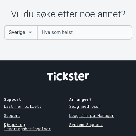
Vil du søke etter noe annet?
Angi
Select
nøkkelord
Country
Support
Arrangør?
Last ner billett
Selg med oss!
Support
Logg inn på Manager
Kjøps- og
System Support
leveringsbetingelser