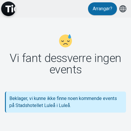
Arrangør?
MyTickster
Vi fant dessverre ingen
Support
events
Beklager, vi kunne ikke finne noen kommende events
Om Tickster
på Stadshotellet Luleå i Luleå.