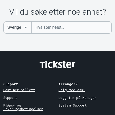
Vil du søke etter noe annet?
Angi
Select
nøkkelord
Country
Support
Arrangør?
Last ner billett
Selg med oss!
Support
Logg inn på Manager
Kjøps- og
System Support
leveringsbetingelser