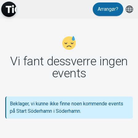
Arrangør?
MyTickster
Vi fant dessverre ingen
Support
events
Beklager, vi kunne ikke finne noen kommende events
Om Tickster
på Start Söderhamn i Söderhamn.