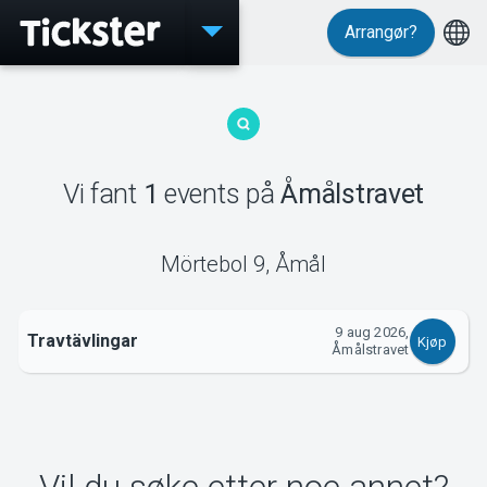
Arrangør?
Events
Vi fant
1
events
på
Åmålstravet
MyTickster
Mörtebol 9
,
Åmål
9 aug 2026,
Travtävlingar
Support
Kjøp
Åmålstravet