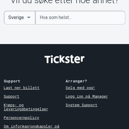
Vil du søke etter noe annet?
Om Tickster
Angi
Select
nøkkelord
Country
Support
Arrangør?
Last ner billett
Selg med oss!
Support
Logg inn på Manager
Kjøps- og
System Support
leveringsbetingelser
Personvernpolicy
Om informasjonskapsler på