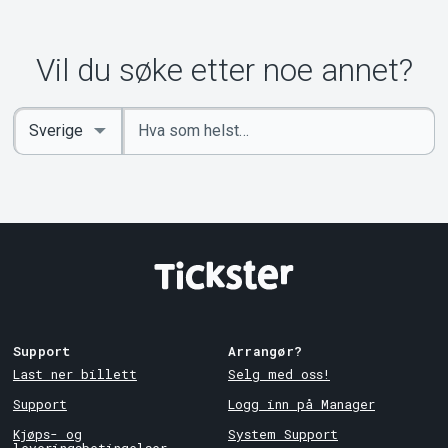
Om Tickster
Vil du søke etter noe annet?
Angi
Select
nøkkelord
Country
Support
Arrangør?
Last ner billett
Selg med oss!
Support
Logg inn på Manager
Kjøps- og
System Support