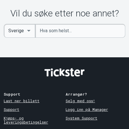
Vil du søke etter noe annet?
Angi
Select
nøkkelord
Country
Support
Arrangør?
Last ner billett
Selg med oss!
Support
Logg inn på Manager
Kjøps- og
System Support
leveringsbetingelser