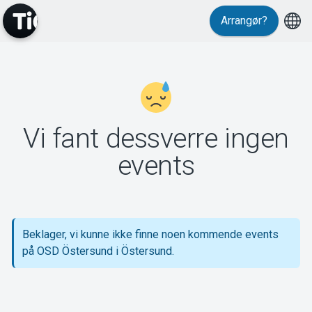
Arrangør?
MyTickster
Vi fant dessverre ingen
Support
events
Beklager, vi kunne ikke finne noen kommende events
Om Tickster
på OSD Östersund i Östersund.