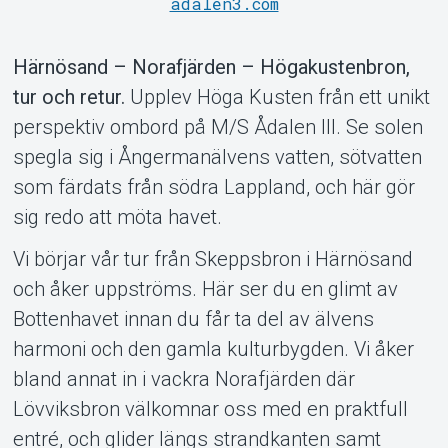
Support
adalen3.com
Härnösand – Norafjärden – Högakustenbron,
tur och retur.
Upplev Höga Kusten från ett unikt
perspektiv ombord på M/S Ådalen III. Se solen
spegla sig i Ångermanälvens vatten, sötvatten
som färdats från södra Lappland, och här gör
sig redo att möta havet.
Om Tickster
Vi börjar vår tur från Skeppsbron i Härnösand
och åker uppströms. Här ser du en glimt av
Bottenhavet innan du får ta del av älvens
harmoni och den gamla kulturbygden. Vi åker
bland annat in i vackra Norafjärden där
Lövviksbron välkomnar oss med en praktfull
entré, och glider längs strandkanten samt