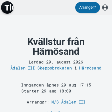
Events
Arrangør?
Kvällstur från
Härnösand
MyTickster
Lørdag 29. august 2026
Ådalen III Skeppsbrokajen
i
Härnösand
Inngangen åpnes 29 aug 17:15
Starter 29 aug 18:00
Arrangør:
M/S Ådalen III