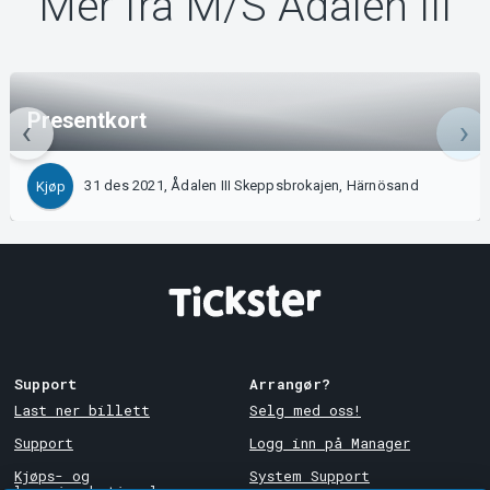
Mer fra M/S Ådalen III
Presentkort
31 des 2021, Ådalen III Skeppsbrokajen, Härnösand
Kjøp
Support
Arrangør?
Last ner billett
Selg med oss!
Support
Logg inn på Manager
Kjøps- og
System Support