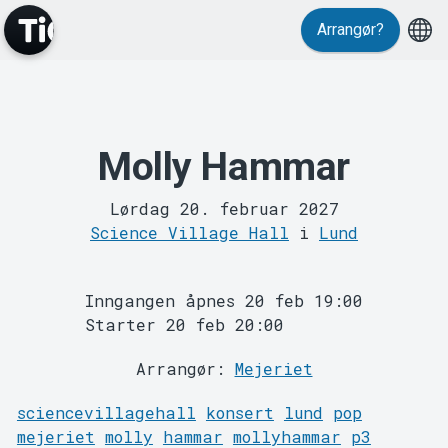
Arrangør?
Events
Molly Hammar
Lørdag 20. februar 2027
Science Village Hall
i
Lund
Inngangen åpnes 20 feb 19:00
MyTickster
Starter 20 feb 20:00
Arrangør:
Mejeriet
sciencevillagehall
konsert
lund
pop
mejeriet
molly
hammar
mollyhammar
p3