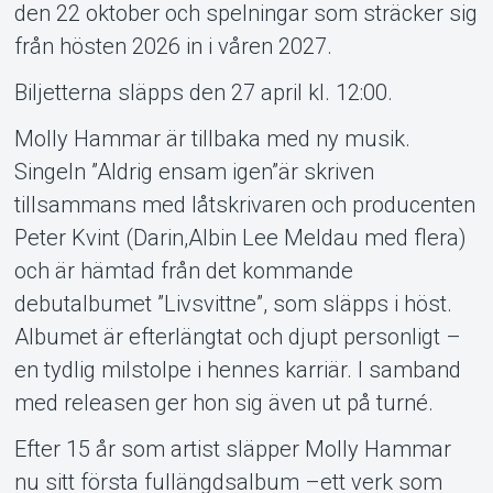
Om Tickster
den 22 oktober och spelningar som sträcker sig
från hösten 2026 in i våren 2027.
Biljetterna släpps den 27 april kl. 12:00.
Molly Hammar är tillbaka med ny musik.
Singeln ”Aldrig ensam igen”är skriven
tillsammans med låtskrivaren och producenten
Peter Kvint (Darin,Albin Lee Meldau med flera)
och är hämtad från det kommande
debutalbumet ”Livsvittne”, som släpps i höst.
Albumet är efterlängtat och djupt personligt –
en tydlig milstolpe i hennes karriär. I samband
med releasen ger hon sig även ut på turné.
Efter 15 år som artist släpper Molly Hammar
nu sitt första fullängdsalbum –ett verk som