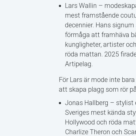
Lars Wallin – modeskapar
mest framstående coutur
decennier. Hans signum 
förmåga att framhäva bär
kungligheter, artister o
röda mattan. 2025 firade
Artipelag.
För Lars är mode inte bara 
att skapa plagg som rör på
Jonas Hallberg – stylist
Sveriges mest kända styli
Hollywood och röda matta
Charlize Theron och Scar