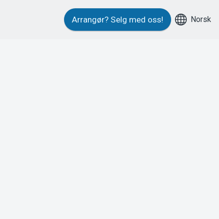
Norsk
Arrangør?
Selg med oss!