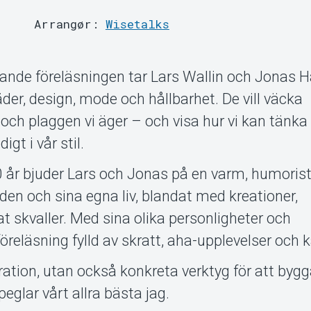
Arrangør:
Wisetalks
erande föreläsningen tar Lars Wallin och Jonas H
läder, design, mode och hållbarhet. De vill väcka
 och plaggen vi äger – och visa hur vi kan tänk
gt i vår stil.
 år bjuder Lars och Jonas på en varm, humoris
en och sina egna liv, blandat med kreationer,
t skvaller. Med sina olika personligheter och
öreläsning fylld av skratt, aha-upplevelser och k
iration, utan också konkreta verktyg för att byg
eglar vårt allra bästa jag.