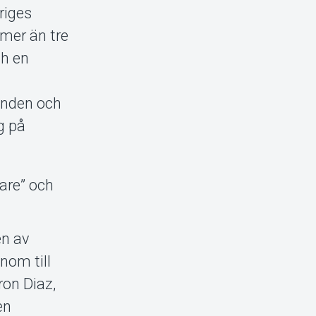
riges
mer än tre
ch en
danden och
g på
rare” och
en av
nom till
ron Diaz,
en