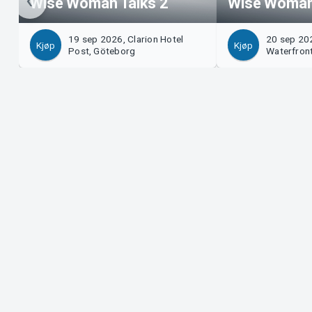
Wise Woman Talks 2
Wise Woman 
19 sep 2026, Clarion Hotel
20 sep 20
Kjøp
Kjøp
Post, Göteborg
Waterfron
Support
Arra
Last ner billett
Selg
Support
Logg
Kjøps- og leveringsbetingelser
Syst
Personvernpolicy