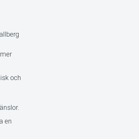
allberg
a mer
tisk och
änslor.
ga en