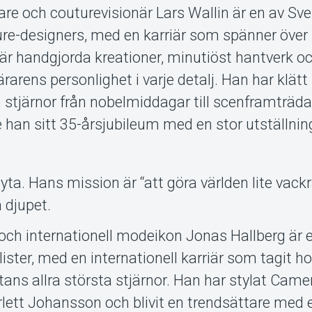
e och couturevisionär Lars Wallin är en av Sve
e-designers, med en karriär som spänner över 
är handgjorda kreationer, minutiöst hantverk o
arens personlighet i varje detalj. Han har klätt
ch stjärnor från nobelmiddagar till scenframträ
 han sitt 35-årsjubileum med en stor utställnin
yta. Hans mission är “att göra världen lite vack
 djupet.
 och internationell modeikon Jonas Hallberg är 
ster, med en internationell karriär som tagit ho
ns allra största stjärnor. Han har stylat Came
lett Johansson och blivit en trendsättare med 