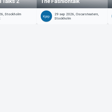
Talks 2
The Fashiontalk
26, Stockholm
29 sep 2026, Oscarsteatern,
Kjøp
t
Stockholm
ngør?
Tickster
 med oss!
Jobbe hos Tickster
 inn på Manager
Logotyper og medier
em Support
LinkedIn
Facebook