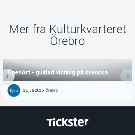
Mer fra Kulturkvarteret
Örebro
OpenArt - guidad visning på svenska
22 jun 2026, Örebro
Kjøp