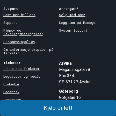
Support
Arrangør?
Last ner billett
Selg med oss!
Support
Logg inn på Manager
Kjøps- og
System Support
leveringsbetingelser
Personvernpolicy
Om informasjonskapsler på
Tickster
Tickster
Arvika
Jobbe hos Tickster
Magasinsgatan 8
Box 334
Logotyper og medier
SE-671 27
Arvika
LinkedIn
Göteborg
Facebook
Götgatan 16
Instagram
SE-411 05
Göteborg
Kjøp billett