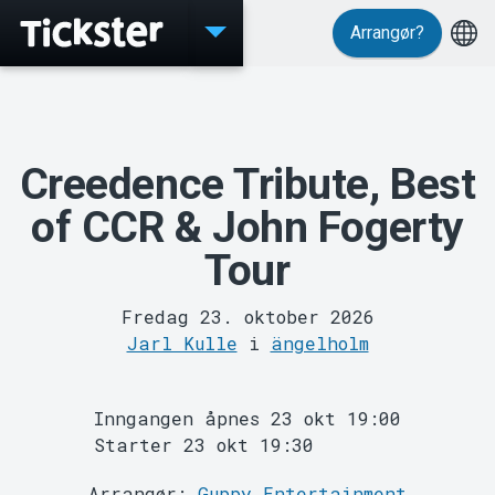
Arrangør?
Events
Creedence Tribute, Best
of CCR & John Fogerty
Tour
Fredag 23. oktober 2026
Jarl Kulle
i
ängelholm
MyTickster
Inngangen åpnes 23 okt 19:00
Starter 23 okt 19:30
Arrangør:
Guppy Entertainment