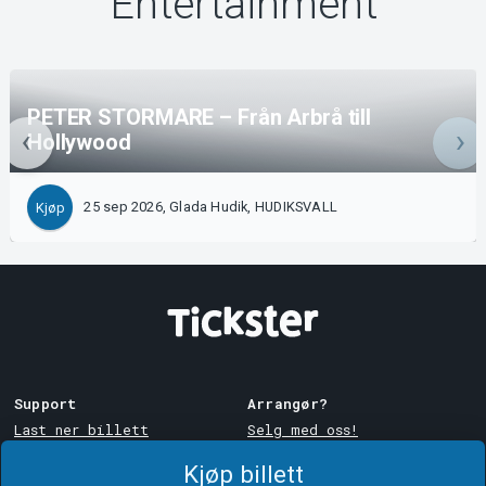
Entertainment
PETER STORMARE – Från Arbrå till
Hollywood
25 sep 2026, Glada Hudik, HUDIKSVALL
Kjøp
Support
Arrangør?
Last ner billett
Selg med oss!
Support
Logg inn på Manager
Kjøp billett