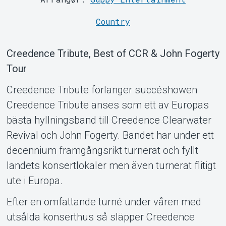
Country
Support
Creedence Tribute, Best of CCR & John Fogerty
Tour
Creedence Tribute förlänger succéshowen
Creedence Tribute anses som ett av Europas
bästa hyllningsband till Creedence Clearwater
Revival och John Fogerty. Bandet har under ett
decennium framgångsrikt turnerat och fyllt
Om Tickster
landets konsertlokaler men även turnerat flitigt
ute i Europa.
Efter en omfattande turné under våren med
utsålda konserthus så släpper Creedence