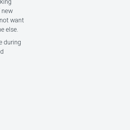
aking
f new
 not want
e else.
e during
ed