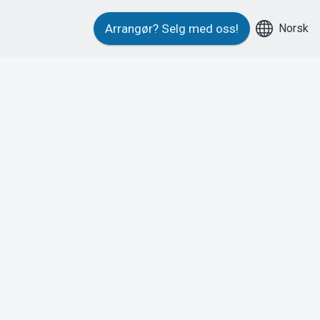
Norsk
Arrangør?
Selg med oss!