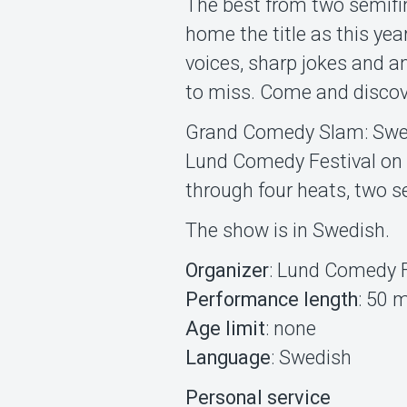
The best from two semifin
home the title as this ye
voices, sharp jokes and a
to miss. Come and discove
Grand Comedy Slam: Swede
Lund Comedy Festival on 
through four heats, two se
The show is in Swedish.
Organizer
: Lund Comedy F
Performance length
: 50 
Age limit
: none
Language
: Swedish
Personal service