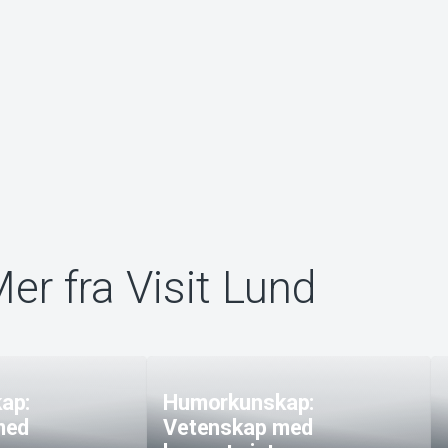
er fra Visit Lund
ap:
Humorkunskap:
med
Vetenskap med