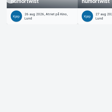
humortwist
humortwist
26 aug 2026, Atriet på Kino,
27 aug 202
Kjøp
Kjøp
Lund
Lund
Support
Arra
Last ner billett
Selg
Support
Logg
Kjøps- og leveringsbetingelser
Syst
Personvernpolicy