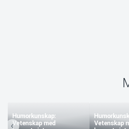
M
Humorkunskap:
Humorkunsk
Vetenskap med
Vetenskap 