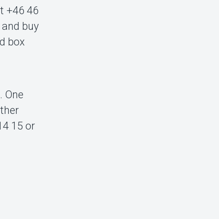
at +46 46
e and buy
nd box
n. One
ther
14 15 or