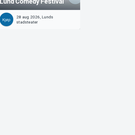
Lund Comedy Festival
psykisk och fysi
28 aug 2026, Lunds
28 aug 2026, Hub
Kjøp
Kjøp
stadsteater
Stadshallen, Lund
Arvika
Magasinsgatan 8
Box 334
SE-671 27
Arvika
Göteborg
Götgatan 16