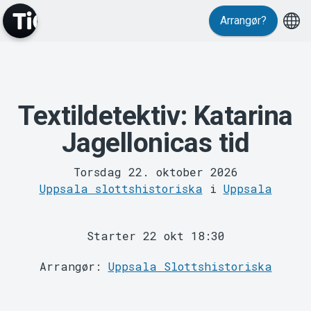
Events
Arrangør?
Textildetektiv: Katarina
Jagellonicas tid
MyTickster
Torsdag 22. oktober 2026
Uppsala slottshistoriska
i
Uppsala
Starter 22 okt 18:30
Arrangør:
Uppsala Slottshistoriska